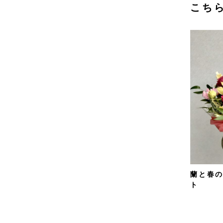
こち
蘭と春
ト