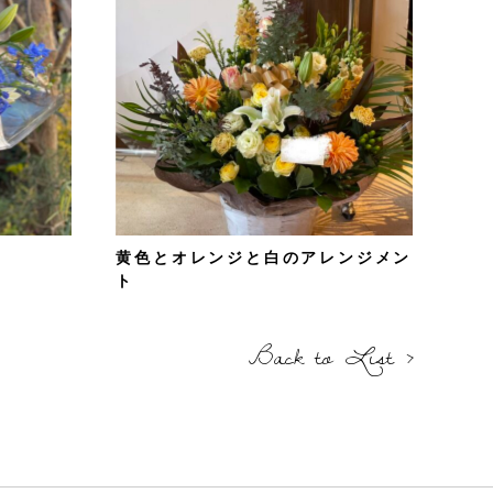
黄色とオレンジと白のアレンジメン
ト
Back to List ›